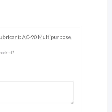
l Lubricant: AC-90 Multipurpose
e marked
*