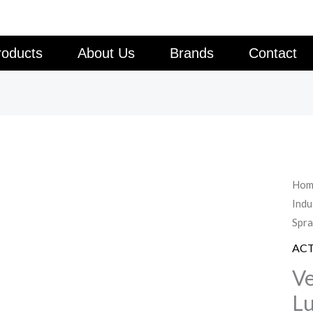
roducts
About Us
Brands
Contact
Hom
Indu
Spra
AC
Ve
Lu