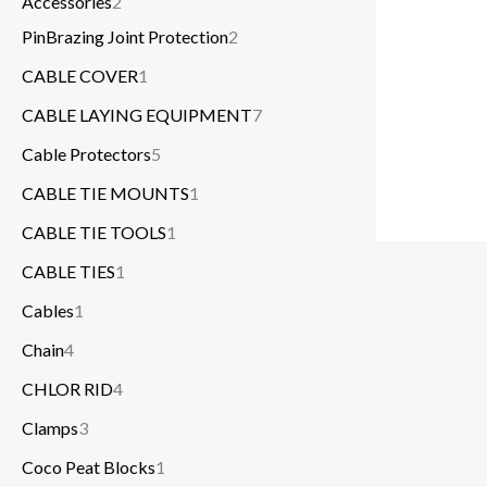
Accessories
2
PinBrazing Joint Protection
2
CABLE COVER
1
CABLE LAYING EQUIPMENT
7
Cable Protectors
5
CABLE TIE MOUNTS
1
CABLE TIE TOOLS
1
CABLE TIES
1
Cables
1
Chain
4
CHLOR RID
4
Clamps
3
Coco Peat Blocks
1