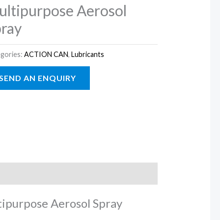
ltipurpose Aerosol
ray
gories:
ACTION CAN
,
Lubricants
ltipurpose Aerosol Spray