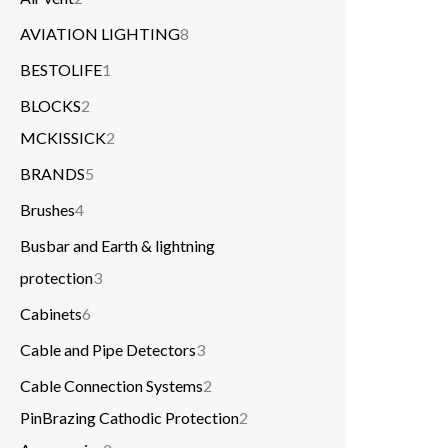
AVIATION LIGHTING
8
BESTOLIFE
1
BLOCKS
2
MCKISSICK
2
BRANDS
5
Brushes
4
Busbar and Earth & lightning
protection
3
Cabinets
6
Cable and Pipe Detectors
3
Cable Connection Systems
2
PinBrazing Cathodic Protection
2