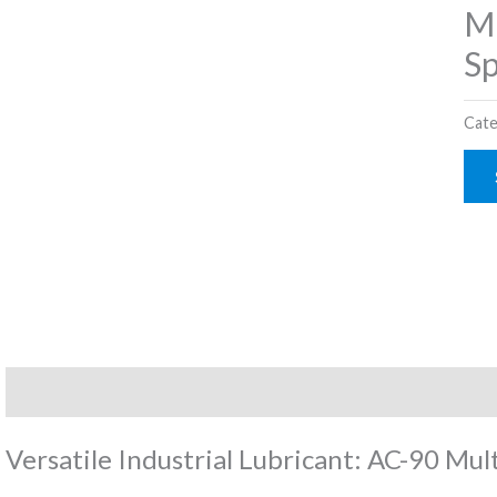
Mu
Sp
Cate
Description
Reviews (0)
Versatile Industrial Lubricant: AC-90 Mu