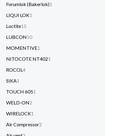
Forumlok (Bakerlok)
1
LIQUI LOK
1
Loctite
15
LUBCON
10
MOMENTIVE
1
NITOCOTE NT402
1
ROCOL
4
SIKA
1
TOUCH 605
1
WELD-ON
2
WIRELOCK
1
Air Compressor
2
Air vent
2