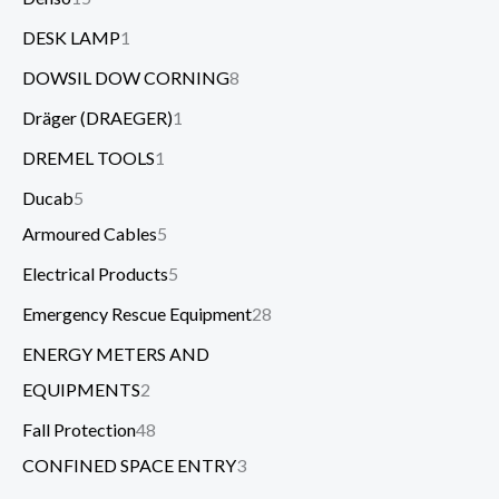
DESK LAMP
1
DOWSIL DOW CORNING
8
Dräger (DRAEGER)
1
DREMEL TOOLS
1
Ducab
5
Armoured Cables
5
Electrical Products
5
Emergency Rescue Equipment
28
ENERGY METERS AND
EQUIPMENTS
2
Fall Protection
48
CONFINED SPACE ENTRY
3