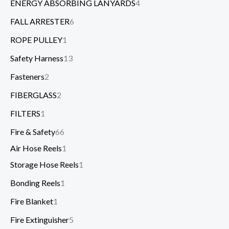
ENERGY ABSORBING LANYARDS
4
FALL ARRESTER
6
ROPE PULLEY
1
Safety Harness
13
Fasteners
2
FIBERGLASS
2
FILTERS
1
Fire & Safety
66
Air Hose Reels
1
Storage Hose Reels
1
Bonding Reels
1
Fire Blanket
1
Fire Extinguisher
5