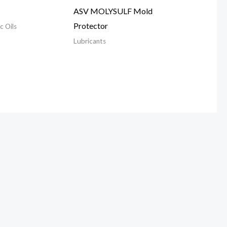
ASV MOLYSULF Mold
Protector
c Oils
Lubricants