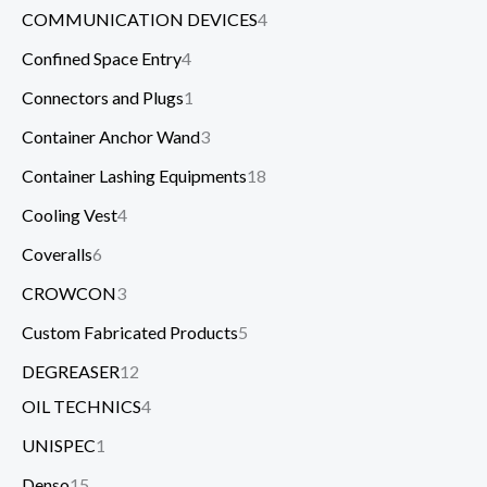
COMMUNICATION DEVICES
4
Confined Space Entry
4
Connectors and Plugs
1
Container Anchor Wand
3
Container Lashing Equipments
18
Cooling Vest
4
Coveralls
6
CROWCON
3
Custom Fabricated Products
5
DEGREASER
12
OIL TECHNICS
4
UNISPEC
1
Denso
15