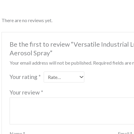
There are no reviews yet.
Be the first to review “Versatile Industria
Aerosol Spray”
Your email address will not be published.
Required fields ar
Your rating
*
Your review
*
Name
*
Email
*