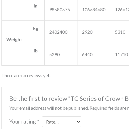
in
98×80×75
106×84×80
126×1
kg
2402400
2920
5310
Weight
Ib
5290
6440
11710
There are no reviews yet.
Be the first to review “TC Series of Crown 
Your email address will not be published.
Required fields ar
Your rating
*