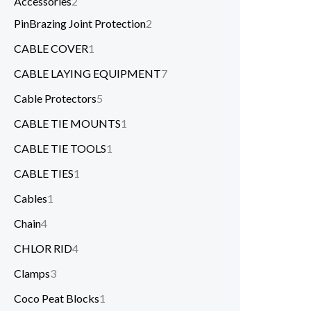
Accessories
2
PinBrazing Joint Protection
2
CABLE COVER
1
CABLE LAYING EQUIPMENT
7
Cable Protectors
5
CABLE TIE MOUNTS
1
CABLE TIE TOOLS
1
CABLE TIES
1
Cables
1
Chain
4
CHLOR RID
4
Clamps
3
Coco Peat Blocks
1