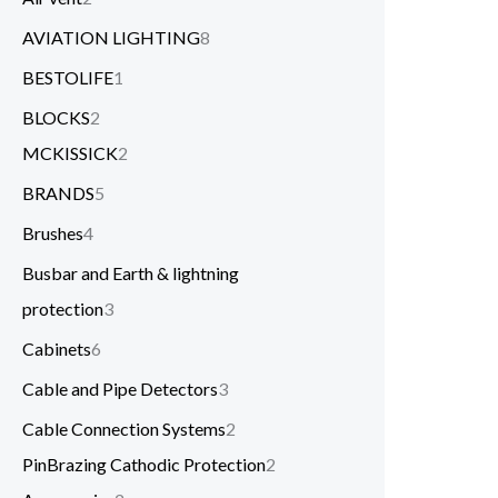
AVIATION LIGHTING
8
BESTOLIFE
1
BLOCKS
2
MCKISSICK
2
BRANDS
5
Brushes
4
Busbar and Earth & lightning
protection
3
Cabinets
6
Cable and Pipe Detectors
3
Cable Connection Systems
2
PinBrazing Cathodic Protection
2