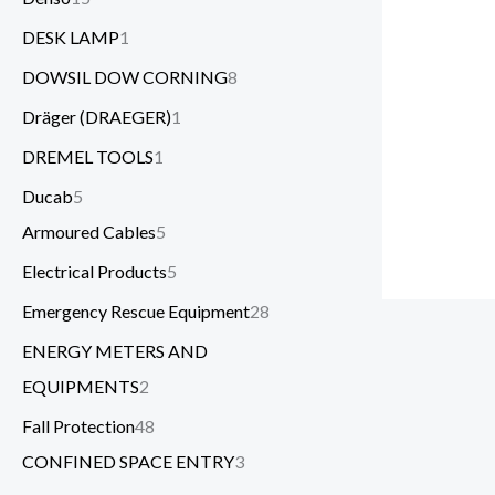
DESK LAMP
1
DOWSIL DOW CORNING
8
Dräger (DRAEGER)
1
DREMEL TOOLS
1
Ducab
5
Armoured Cables
5
Electrical Products
5
Emergency Rescue Equipment
28
ENERGY METERS AND
EQUIPMENTS
2
Fall Protection
48
CONFINED SPACE ENTRY
3