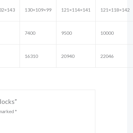
32×143
130×109×99
121×114×141
121×118×142
7400
9500
10000
16310
20940
22046
Blocks”
e marked
*