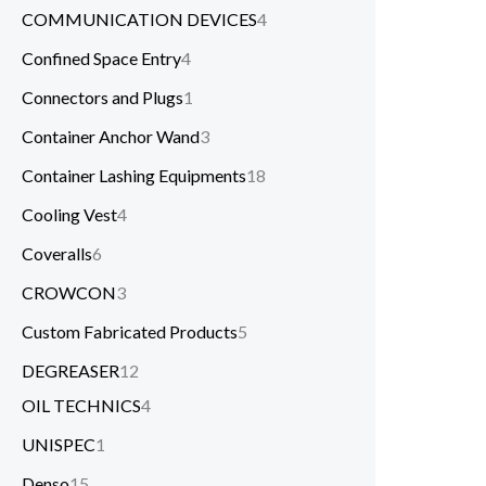
COMMUNICATION DEVICES
4
Confined Space Entry
4
Connectors and Plugs
1
Container Anchor Wand
3
Container Lashing Equipments
18
Cooling Vest
4
Coveralls
6
CROWCON
3
Custom Fabricated Products
5
DEGREASER
12
OIL TECHNICS
4
UNISPEC
1
Denso
15