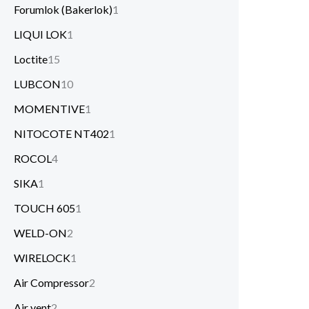
Forumlok (Bakerlok)
1
LIQUI LOK
1
Loctite
15
LUBCON
10
MOMENTIVE
1
NITOCOTE NT402
1
ROCOL
4
SIKA
1
TOUCH 605
1
WELD-ON
2
WIRELOCK
1
Air Compressor
2
Air vent
2