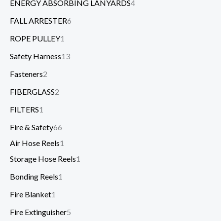
ENERGY ABSORBING LANYARDS
4
FALL ARRESTER
6
ROPE PULLEY
1
Safety Harness
13
Fasteners
2
FIBERGLASS
2
FILTERS
1
Fire & Safety
66
Air Hose Reels
1
Storage Hose Reels
1
Bonding Reels
1
Fire Blanket
1
Fire Extinguisher
5