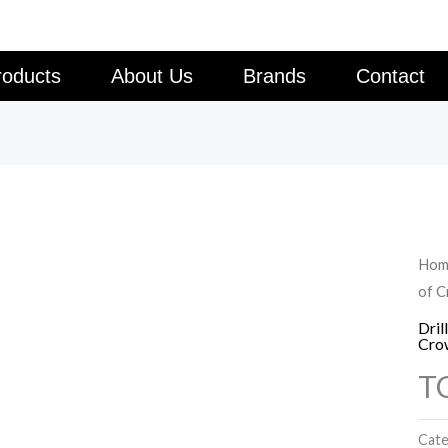
roducts
About Us
Brands
Contact
Hom
of C
Dril
Cro
TC
Cate