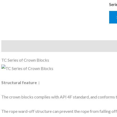
Seri
Description
Reviews (0)
TC Series of Crown Blocks
Structural feature：
The crown blocks complies with API 4F standard, and conforms t
The rope ward-off structure can prevent the rope from falling off