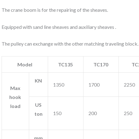
The crane boom is for the repairing of the sheaves.
Equipped with sand line sheaves and auxiliary sheaves .
The pulley can exchange with the other matching traveling block.
Model
TC135
TC170
TC
KN
1350
1700
2250
Max
hook
US
load
150
200
250
ton
mm