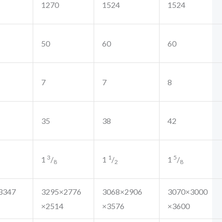
1270
1524
1524
50
60
60
7
7
8
35
38
42
3
1
5
1
/
1
/
1
/
8
2
8
3347
3295×2776
3068×2906
3070×3000
×2514
×3576
×3600