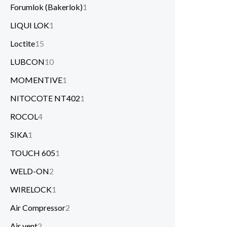
Forumlok (Bakerlok)
1
LIQUI LOK
1
Loctite
15
LUBCON
10
MOMENTIVE
1
NITOCOTE NT402
1
ROCOL
4
SIKA
1
TOUCH 605
1
WELD-ON
2
WIRELOCK
1
Air Compressor
2
Air vent
2