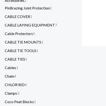
Accessories
2
PinBrazing Joint Protection
2
CABLE COVER
1
CABLE LAYING EQUIPMENT
7
Cable Protectors
5
CABLE TIE MOUNTS
1
CABLE TIE TOOLS
1
CABLE TIES
1
Cables
1
Chain
4
CHLOR RID
4
Clamps
3
Coco Peat Blocks
1