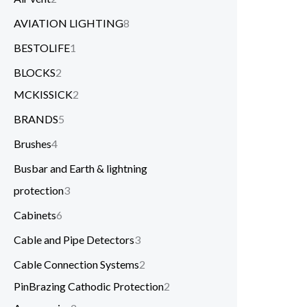
AVIATION LIGHTING
8
BESTOLIFE
1
BLOCKS
2
MCKISSICK
2
BRANDS
5
Brushes
4
Busbar and Earth & lightning
protection
3
Cabinets
6
Cable and Pipe Detectors
3
Cable Connection Systems
2
PinBrazing Cathodic Protection
2