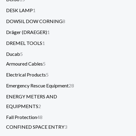
DESK LAMP
1
DOWSIL DOW CORNING
8
Dräger (DRAEGER)
1
DREMEL TOOLS
1
Ducab
5
Armoured Cables
5
Electrical Products
5
Emergency Rescue Equipment
28
ENERGY METERS AND
EQUIPMENTS
2
Fall Protection
48
CONFINED SPACE ENTRY
3