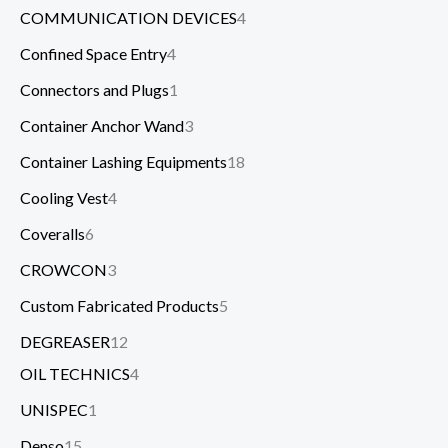
COMMUNICATION DEVICES
4
Confined Space Entry
4
Connectors and Plugs
1
Container Anchor Wand
3
Container Lashing Equipments
18
Cooling Vest
4
Coveralls
6
CROWCON
3
Custom Fabricated Products
5
DEGREASER
12
OIL TECHNICS
4
UNISPEC
1
Denso
15