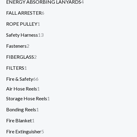
ENERGY ABSORBING LANYARDS
4
FALL ARRESTER
6
ROPE PULLEY
1
Safety Harness
13
Fasteners
2
FIBERGLASS
2
FILTERS
1
Fire & Safety
66
Air Hose Reels
1
Storage Hose Reels
1
Bonding Reels
1
Fire Blanket
1
Fire Extinguisher
5