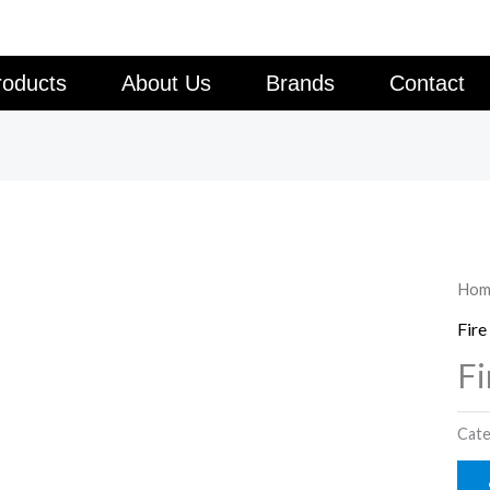
roducts
About Us
Brands
Contact
Hom
Fire
Fi
Cate