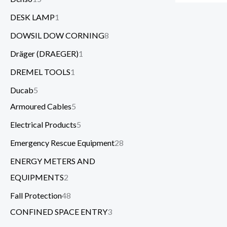
DESK LAMP
1
DOWSIL DOW CORNING
8
Dräger (DRAEGER)
1
DREMEL TOOLS
1
Ducab
5
Armoured Cables
5
Electrical Products
5
Emergency Rescue Equipment
28
ENERGY METERS AND
EQUIPMENTS
2
Fall Protection
48
CONFINED SPACE ENTRY
3