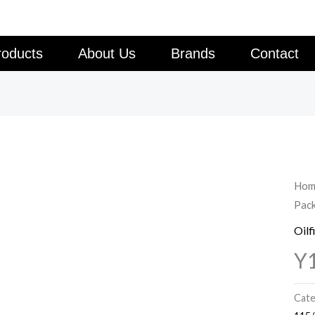
roducts
About Us
Brands
Contact
Hom
Pac
Oilf
Y1
Cate