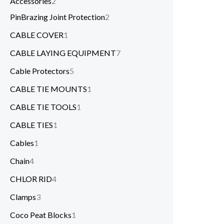
Accessories
2
PinBrazing Joint Protection
2
CABLE COVER
1
CABLE LAYING EQUIPMENT
7
Cable Protectors
5
CABLE TIE MOUNTS
1
CABLE TIE TOOLS
1
CABLE TIES
1
Cables
1
Chain
4
CHLOR RID
4
Clamps
3
Coco Peat Blocks
1