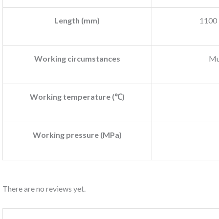
Length (mm)
1100
Working circumstances
Mud
Working temperature (℃)
Working pressure (MPa)
There are no reviews yet.