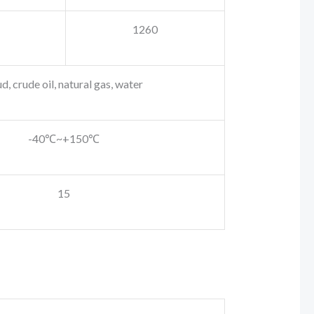
1260
, crude oil, natural gas, water
-40℃~+150℃
15