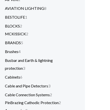
AVIATION LIGHTING
8
BESTOLIFE
1
BLOCKS
2
MCKISSICK
2
BRANDS
5
Brushes
4
Busbar and Earth & lightning
protection
3
Cabinets
6
Cable and Pipe Detectors
3
Cable Connection Systems
2
PinBrazing Cathodic Protection
2