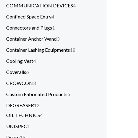
COMMUNICATION DEVICES
4
Confined Space Entry
4
Connectors and Plugs
1
Container Anchor Wand
3
Container Lashing Equipments
18
Cooling Vest
4
Coveralls
6
CROWCON
3
Custom Fabricated Products
5
DEGREASER
12
OIL TECHNICS
4
UNISPEC
1
Denso
15