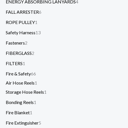
ENERGY ABSORBING LANYARDS
4
FALL ARRESTER
6
ROPE PULLEY
1
Safety Harness
13
Fasteners
2
FIBERGLASS
2
FILTERS
1
Fire & Safety
66
Air Hose Reels
1
Storage Hose Reels
1
Bonding Reels
1
Fire Blanket
1
Fire Extinguisher
5