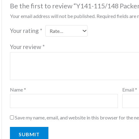
Be the first to review “Y141-115/148 Packe
Your email address will not be published.
Required fields ar
Your rating
*
Your review
*
Name
*
Email
*
Save my name, email, and website in this browser for the n