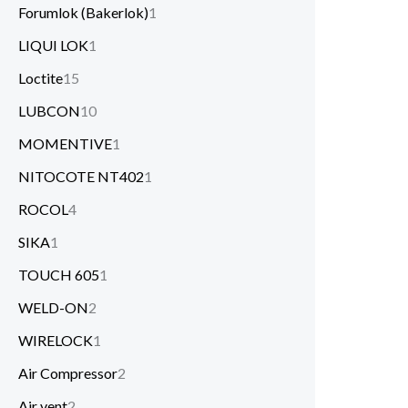
Forumlok (Bakerlok)
1
LIQUI LOK
1
Loctite
15
LUBCON
10
MOMENTIVE
1
NITOCOTE NT402
1
ROCOL
4
SIKA
1
TOUCH 605
1
WELD-ON
2
WIRELOCK
1
Air Compressor
2
Air vent
2