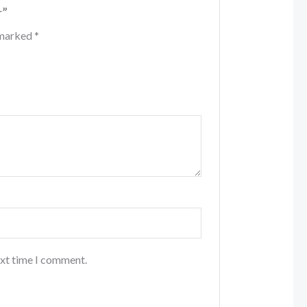
r”
e marked
*
ext time I comment.