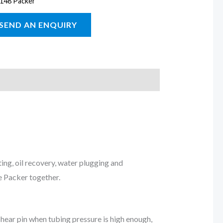
148 Packer
ing, oil recovery, water plugging and
pe Packer together.
shear pin when tubing pressure is high enough,