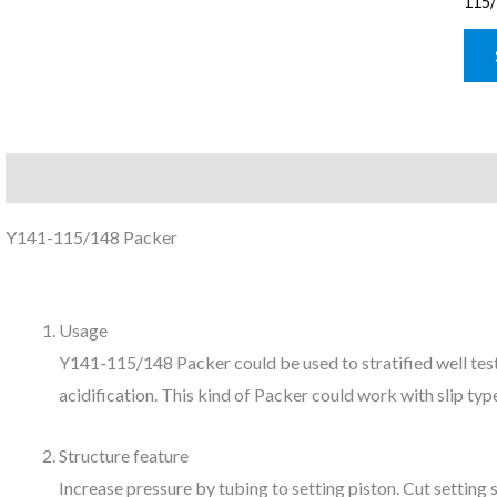
115/
Description
Reviews (0)
Y141-115/148 Packer
Usage
Y141-115/148 Packer could be used to stratified well test
acidification. This kind of Packer could work with slip ty
Structure feature
Increase pressure by tubing to setting piston. Cut setting 