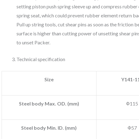
setting piston push spring sleeve up and compress rubber 
spring seat, which could prevent rubber element return bac
Pull up string tools, cut shear pins as soon as the frictio
surface is higher than cutting power of unsetting shear pi
to unset Packer.
Technical specification
Size
Y141-1
Steel body Max. OD. (mm)
Ф115
Steel body Min. ID. (mm)
Ф57