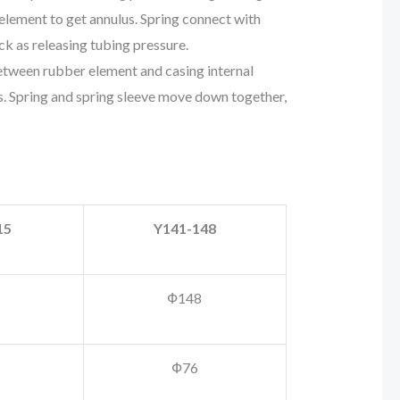
element to get annulus. Spring connect with
k as releasing tubing pressure.
n between rubber element and casing internal
ns. Spring and spring sleeve move down together,
15
Y141-148
Ф148
Ф76