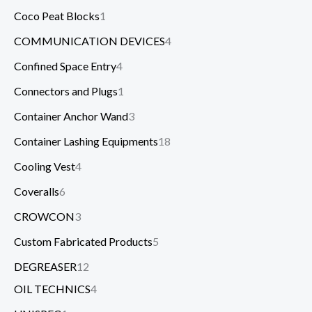
Coco Peat Blocks
1
COMMUNICATION DEVICES
4
Confined Space Entry
4
Connectors and Plugs
1
Container Anchor Wand
3
Container Lashing Equipments
18
Cooling Vest
4
Coveralls
6
CROWCON
3
Custom Fabricated Products
5
DEGREASER
12
OIL TECHNICS
4