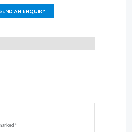
e marked
*