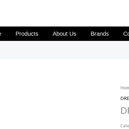
e
Products
About Us
Brands
Co
Hom
DRE
D
Cate