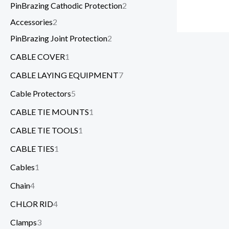
PinBrazing Cathodic Protection
2
Accessories
2
PinBrazing Joint Protection
2
CABLE COVER
1
CABLE LAYING EQUIPMENT
7
Cable Protectors
5
CABLE TIE MOUNTS
1
CABLE TIE TOOLS
1
CABLE TIES
1
Cables
1
Chain
4
CHLOR RID
4
Clamps
3