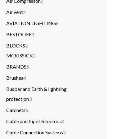
Air Compressor
2
Air vent
2
AVIATION LIGHTING
8
BESTOLIFE
1
BLOCKS
2
MCKISSICK
2
BRANDS
5
Brushes
4
Busbar and Earth & lightning
protection
3
Cabinets
6
Cable and Pipe Detectors
3
Cable Connection Systems
2