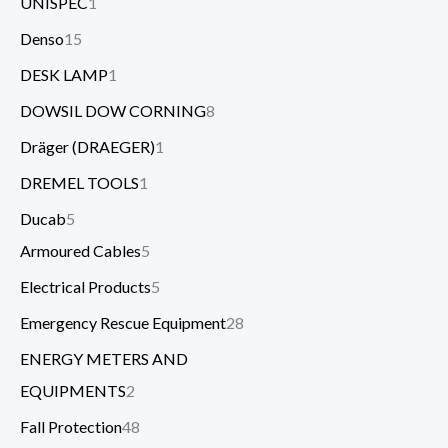
UNISPEC
1
Denso
15
DESK LAMP
1
DOWSIL DOW CORNING
8
Dräger (DRAEGER)
1
DREMEL TOOLS
1
Ducab
5
Armoured Cables
5
Electrical Products
5
Emergency Rescue Equipment
28
ENERGY METERS AND
EQUIPMENTS
2
Fall Protection
48