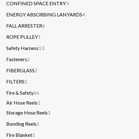
CONFINED SPACE ENTRY
3
ENERGY ABSORBING LANYARDS
4
FALL ARRESTER
6
ROPE PULLEY
1
Safety Harness
13
Fasteners
2
FIBERGLASS
2
FILTERS
1
Fire & Safety
66
Air Hose Reels
1
Storage Hose Reels
1
Bonding Reels
1
Fire Blanket
1