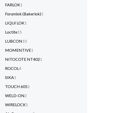
FARLOK
1
Forumlok (Bakerlok)
1
LIQUI LOK
1
Loctite
15
LUBCON
10
MOMENTIVE
1
NITOCOTE NT402
1
ROCOL
4
SIKA
1
TOUCH 605
1
WELD-ON
2
WIRELOCK
1