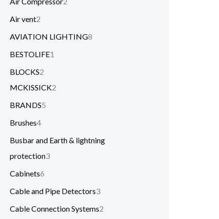
Air Compressor
2
Air vent
2
AVIATION LIGHTING
8
BESTOLIFE
1
BLOCKS
2
MCKISSICK
2
BRANDS
5
Brushes
4
Busbar and Earth & lightning
protection
3
Cabinets
6
Cable and Pipe Detectors
3
Cable Connection Systems
2