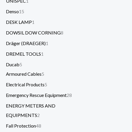
UNISPEC
1
Denso
15
DESK LAMP
1
DOWSIL DOW CORNING
8
Dräger (DRAEGER)
1
DREMEL TOOLS
1
Ducab
5
Armoured Cables
5
Electrical Products
5
Emergency Rescue Equipment
28
ENERGY METERS AND
EQUIPMENTS
2
Fall Protection
48