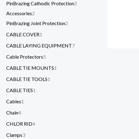
PinBrazing Cathodic Protection
2
Accessories
2
PinBrazing Joint Protection
2
CABLE COVER
1
CABLE LAYING EQUIPMENT
7
Cable Protectors
5
CABLE TIE MOUNTS
1
CABLE TIE TOOLS
1
CABLE TIES
1
Cables
1
Chain
4
CHLOR RID
4
Clamps
3