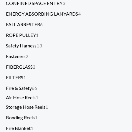
CONFINED SPACE ENTRY
3
ENERGY ABSORBING LANYARDS
4
FALL ARRESTER
6
ROPE PULLEY
1
Safety Harness
13
Fasteners
2
FIBERGLASS
2
FILTERS
1
Fire & Safety
66
Air Hose Reels
1
Storage Hose Reels
1
Bonding Reels
1
Fire Blanket
1