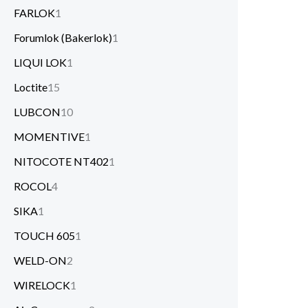
FARLOK
1
Forumlok (Bakerlok)
1
LIQUI LOK
1
Loctite
15
LUBCON
10
MOMENTIVE
1
NITOCOTE NT402
1
ROCOL
4
SIKA
1
TOUCH 605
1
WELD-ON
2
WIRELOCK
1