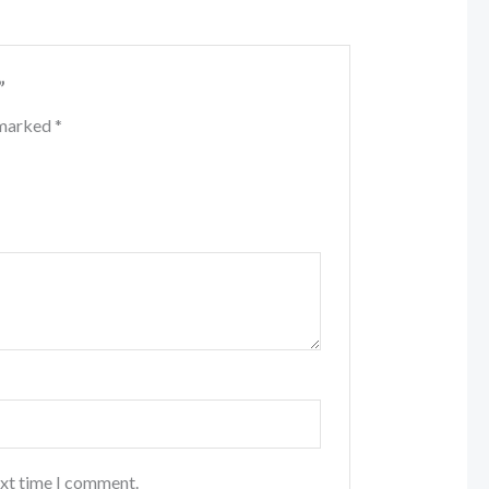
”
e marked
*
ext time I comment.