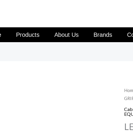
e
Products
About Us
Brands
Co
Hom
GRI
Cabl
EQ
L