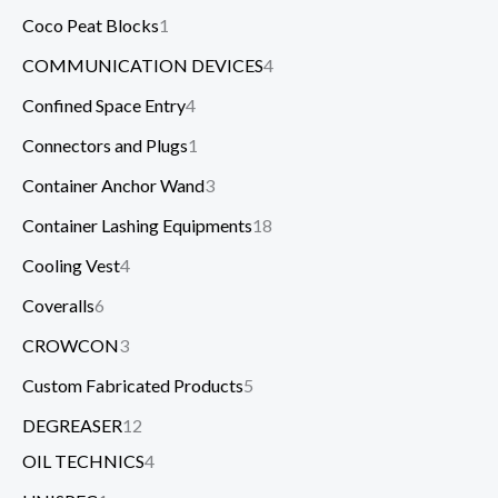
Coco Peat Blocks
1
COMMUNICATION DEVICES
4
Confined Space Entry
4
Connectors and Plugs
1
Container Anchor Wand
3
Container Lashing Equipments
18
Cooling Vest
4
Coveralls
6
CROWCON
3
Custom Fabricated Products
5
DEGREASER
12
OIL TECHNICS
4