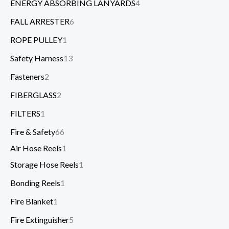
ENERGY ABSORBING LANYARDS
4
FALL ARRESTER
6
ROPE PULLEY
1
Safety Harness
13
Fasteners
2
FIBERGLASS
2
FILTERS
1
Fire & Safety
66
Air Hose Reels
1
Storage Hose Reels
1
Bonding Reels
1
Fire Blanket
1
Fire Extinguisher
5