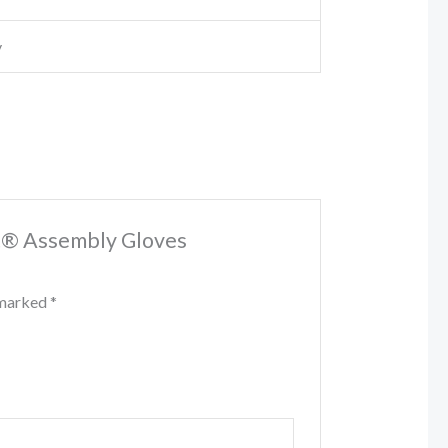
y
it® Assembly Gloves
e marked
*