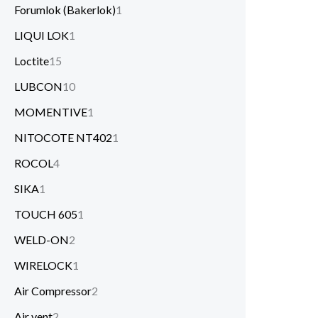
Forumlok (Bakerlok)
1
LIQUI LOK
1
Loctite
15
LUBCON
10
MOMENTIVE
1
NITOCOTE NT402
1
ROCOL
4
SIKA
1
TOUCH 605
1
WELD-ON
2
WIRELOCK
1
Air Compressor
2
Air vent
2