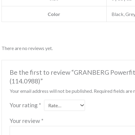
Color
Black, Gre
There are no reviews yet.
Be the first to review “GRANBERG Powerf
(114.0988)”
Your email address will not be published.
Required fields ar
Your rating
*
Your review
*