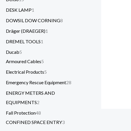
DESK LAMP
1
DOWSIL DOW CORNING
8
Dräger (DRAEGER)
1
DREMEL TOOLS
1
Ducab
5
Armoured Cables
5
Electrical Products
5
Emergency Rescue Equipment
28
ENERGY METERS AND
EQUIPMENTS
2
Fall Protection
48
CONFINED SPACE ENTRY
3