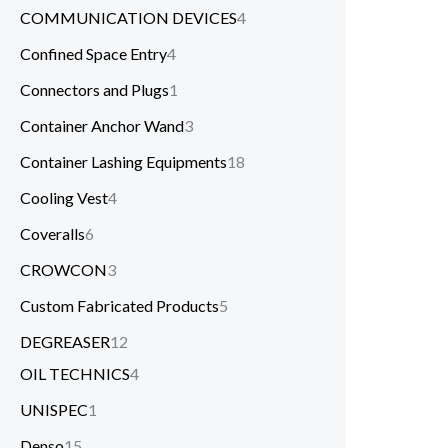
COMMUNICATION DEVICES
4
Confined Space Entry
4
Connectors and Plugs
1
Container Anchor Wand
3
Container Lashing Equipments
18
Cooling Vest
4
Coveralls
6
CROWCON
3
Custom Fabricated Products
5
DEGREASER
12
OIL TECHNICS
4
UNISPEC
1
Denso
15