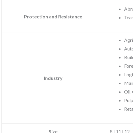
Abra
Protection and Resistance
Tear
Agri
Aut
Buil
Fore
Logi
Industry
Mai
Oil,
Pulp
Reta
Size
8 | 11 | 12