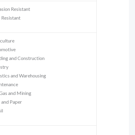
sion Resistant
 Resistant
culture
omotive
ding and Construction
stry
stics and Warehousing
ntenance
 Gas and Mining
 and Paper
il