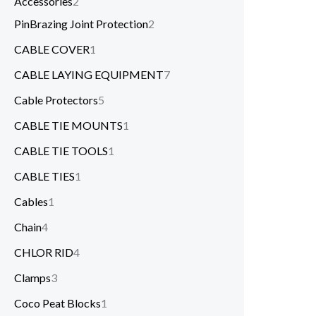
Accessories
2
PinBrazing Joint Protection
2
CABLE COVER
1
CABLE LAYING EQUIPMENT
7
Cable Protectors
5
CABLE TIE MOUNTS
1
CABLE TIE TOOLS
1
CABLE TIES
1
Cables
1
Chain
4
CHLOR RID
4
Clamps
3
Coco Peat Blocks
1