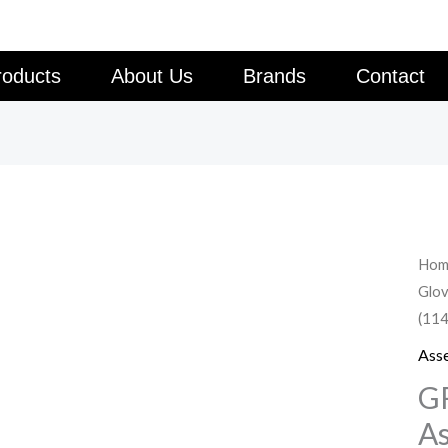
roducts
About Us
Brands
Contact
Hom
Glo
(114
Ass
G
As