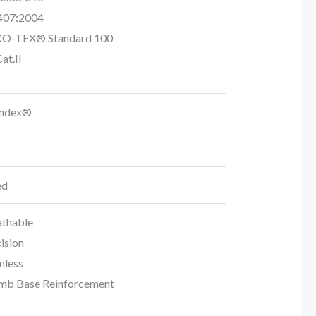
407:2004
O-TEX® Standard 100
at.II
andex®
ed
athable
ision
mless
mb Base Reinforcement