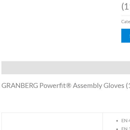
(1
Cate
Description
Reviews (0)
GRANBERG Powerfit® Assembly Gloves (
EN 
EN 