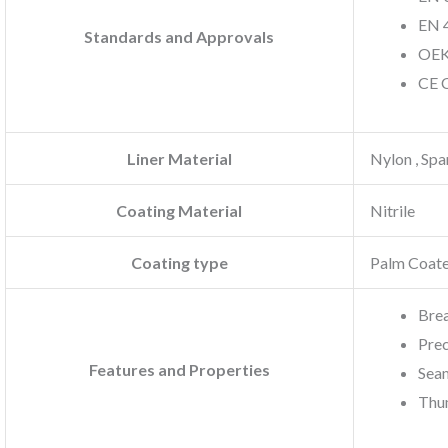
EN 
Standards and Approvals
OEK
CE C
Liner Material
Nylon , Sp
Coating Material
Nitrile
Coating type
Palm Coat
Bre
Prec
Features and Properties
Sea
Thu