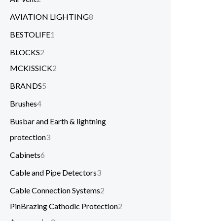
AVIATION LIGHTING
8
BESTOLIFE
1
BLOCKS
2
MCKISSICK
2
BRANDS
5
Brushes
4
Busbar and Earth & lightning
protection
3
Cabinets
6
Cable and Pipe Detectors
3
Cable Connection Systems
2
PinBrazing Cathodic Protection
2