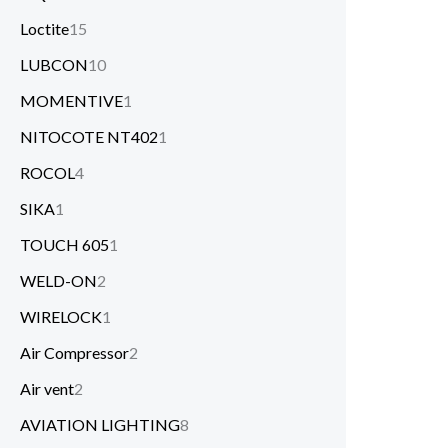
Loctite
15
LUBCON
10
MOMENTIVE
1
NITOCOTE NT402
1
ROCOL
4
SIKA
1
TOUCH 605
1
WELD-ON
2
WIRELOCK
1
Air Compressor
2
Air vent
2
AVIATION LIGHTING
8