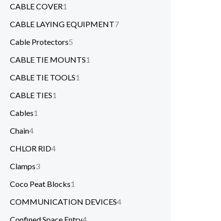
CABLE COVER
1
CABLE LAYING EQUIPMENT
7
Cable Protectors
5
CABLE TIE MOUNTS
1
CABLE TIE TOOLS
1
CABLE TIES
1
Cables
1
Chain
4
CHLOR RID
4
Clamps
3
Coco Peat Blocks
1
COMMUNICATION DEVICES
4
Confined Space Entry
4