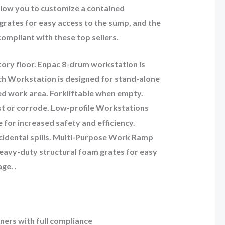
 allow you to customize a contained
grates for easy access to the sump, and the
compliant with these top sellers.
ctory floor. Enpac 8-drum workstation is
ach Workstation is designed for stand-alone
ed work area. Forkliftable when empty.
ust or corrode. Low-profile Workstations
 for increased safety and efficiency.
cidental spills. Multi-Purpose Work Ramp
eavy-duty structural foam grates for easy
ge. .
iners with full compliance