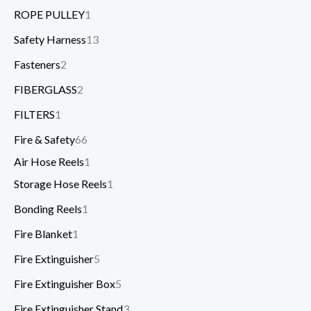
ROPE PULLEY
1
Safety Harness
13
Fasteners
2
FIBERGLASS
2
FILTERS
1
Fire & Safety
66
Air Hose Reels
1
Storage Hose Reels
1
Bonding Reels
1
Fire Blanket
1
Fire Extinguisher
5
Fire Extinguisher Box
5
Fire Extinguisher Stand
3