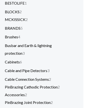
BESTOLIFE
1
BLOCKS
2
MCKISSICK
2
BRANDS
5
Brushes
4
Busbar and Earth & lightning
protection
3
Cabinets
6
Cable and Pipe Detectors
3
Cable Connection Systems
2
PinBrazing Cathodic Protection
2
Accessories
2
PinBrazing Joint Protection
2