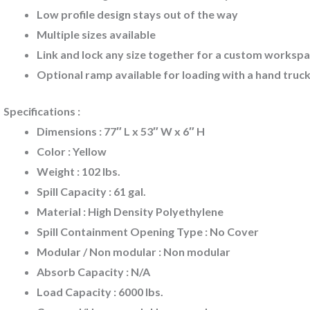
Low profile design stays out of the way
Multiple sizes
available
Link and lock
any size together for a custom worksp
Optional
ramp available for loading with a hand truc
Specifications :
Dimensions : 77″ L x 53″ W x 6″ H
Color : Yellow
Weight : 102 lbs.
Spill Capacity : 61 gal.
Material : High Density Polyethylene
Spill Containment Opening Type : No Cover
Modular / Non modular : Non modular
Absorb Capacity : N/A
Load Capacity : 6000 lbs.