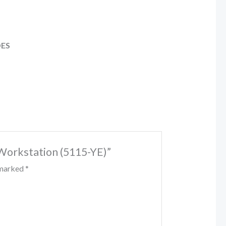
DES
 Workstation (5115-YE)”
e marked
*