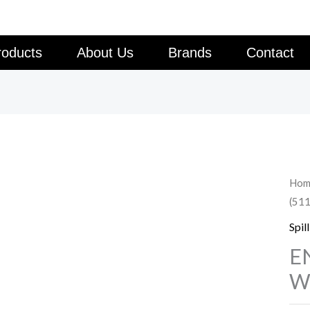
roducts
About Us
Brands
Contact
Hom
(511
Spill
EN
Wo