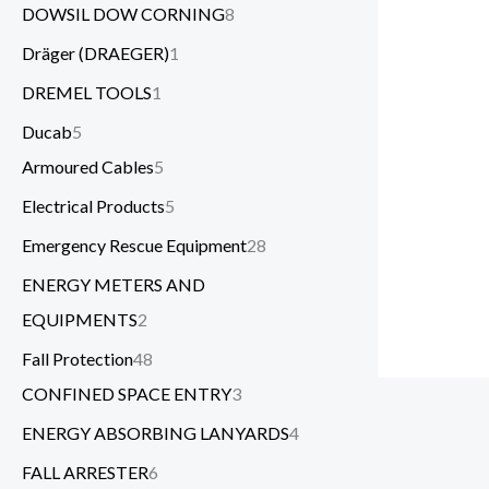
DOWSIL DOW CORNING
8
Dräger (DRAEGER)
1
DREMEL TOOLS
1
Ducab
5
Armoured Cables
5
Electrical Products
5
Emergency Rescue Equipment
28
ENERGY METERS AND
EQUIPMENTS
2
Fall Protection
48
CONFINED SPACE ENTRY
3
ENERGY ABSORBING LANYARDS
4
FALL ARRESTER
6