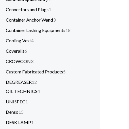
Connectors and Plugs
1
Container Anchor Wand
3
Container Lashing Equipments
18
Cooling Vest
4
Coveralls
6
CROWCON
3
Custom Fabricated Products
5
DEGREASER
12
OIL TECHNICS
4
UNISPEC
1
Denso
15
DESK LAMP
1