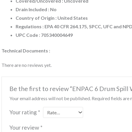
Covered/Uncovered : Uncovered
Drain Included : No
Country of Origin : United States
Regulations : EPA 40 CFR 264.175, SPCC, UFC and NP
UPC Code : 705340004649
Technical Documents :
There are no reviews yet.
Be the first to review “ENPAC 6 Drum Spill
Your email address will not be published.
Required fields ar
Your rating
*
Your review
*