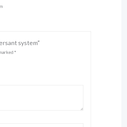
rm
persant system”
e marked
*