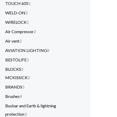
TOUCH 605
1
WELD-ON
2
WIRELOCK
1
Air Compressor
2
Air vent
2
AVIATION LIGHTING
8
BESTOLIFE
1
BLOCKS
2
MCKISSICK
2
BRANDS
5
Brushes
4
Busbar and Earth & lightning
protection
3