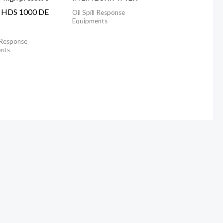
r HDS 1000 DE
Oil Spill Response
Equipments
l Response
nts