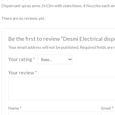
Dispersant spray arms 2x12m with stanchions. 4 Nozzles each a
There are no reviews yet.
Be the first to review “Desmi Electrical dis
Your email address will not be published.
Required fields ar
Your rating
*
Your review
*
Name
*
Email
*