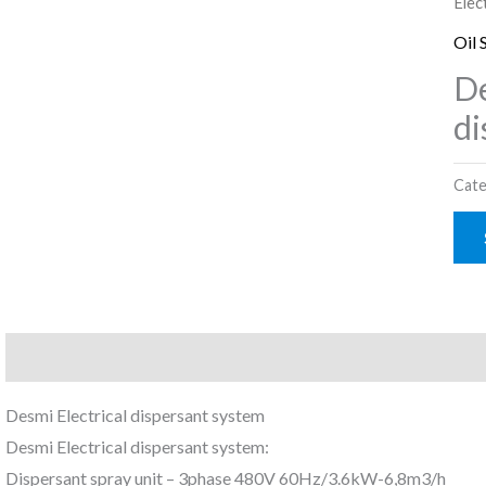
Elec
Oil 
De
di
Cate
Description
Reviews (0)
Desmi Electrical dispersant system
Desmi Electrical dispersant system:
Dispersant spray unit – 3phase 480V 60Hz/3.6kW-6,8m3/h