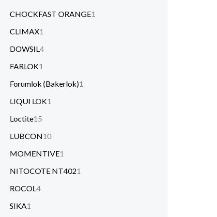
CHOCKFAST ORANGE
1
CLIMAX
1
DOWSIL
4
FARLOK
1
Forumlok (Bakerlok)
1
LIQUI LOK
1
Loctite
15
LUBCON
10
MOMENTIVE
1
NITOCOTE NT402
1
ROCOL
4
SIKA
1