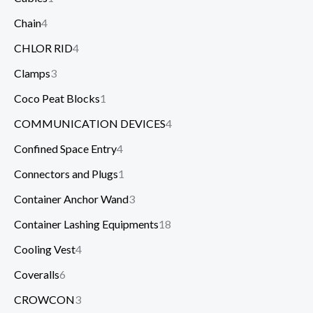
Chain
4
CHLOR RID
4
Clamps
3
Coco Peat Blocks
1
COMMUNICATION DEVICES
4
Confined Space Entry
4
Connectors and Plugs
1
Container Anchor Wand
3
Container Lashing Equipments
18
Cooling Vest
4
Coveralls
6
CROWCON
3