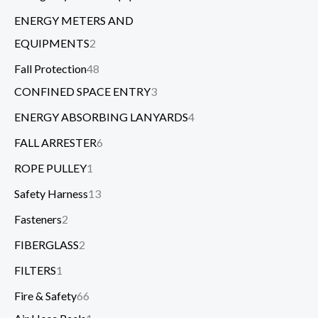
ENERGY METERS AND
EQUIPMENTS
2
Fall Protection
48
CONFINED SPACE ENTRY
3
ENERGY ABSORBING LANYARDS
4
FALL ARRESTER
6
ROPE PULLEY
1
Safety Harness
13
Fasteners
2
FIBERGLASS
2
FILTERS
1
Fire & Safety
66