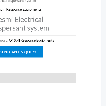
trical dispersant system
Spill Response Equipments
smi Electrical
spersant system
gory:
Oil Spill Response Equipments