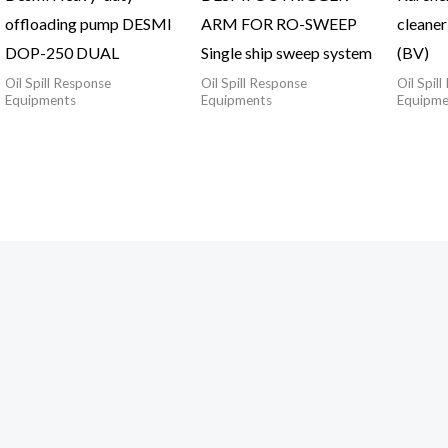
offloading pump DESMI
ARM FOR RO-SWEEP
cleane
DOP-250 DUAL
Single ship sweep system
(BV)
Oil Spill Response
Oil Spill Response
Oil Spil
Equipments
Equipments
Equipme