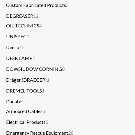
Custom Fabricated Products
5
DEGREASER
12
OIL TECHNICS
4
UNISPEC
1
Denso
15
DESK LAMP
1
DOWSIL DOW CORNING
8
Dräger (DRAEGER)
1
DREMEL TOOLS
1
Ducab
5
Armoured Cables
5
Electrical Products
5
Emergency Rescue Equipment
28