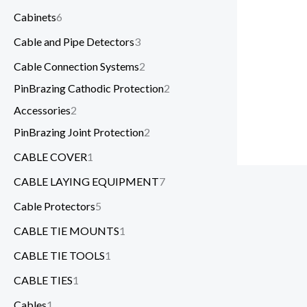
Cabinets
6
Cable and Pipe Detectors
3
Cable Connection Systems
2
PinBrazing Cathodic Protection
2
Accessories
2
PinBrazing Joint Protection
2
CABLE COVER
1
CABLE LAYING EQUIPMENT
7
Cable Protectors
5
CABLE TIE MOUNTS
1
CABLE TIE TOOLS
1
CABLE TIES
1
Cables
1