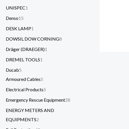
UNISPEC
1
Denso
15
DESK LAMP
1
DOWSIL DOW CORNING
8
Dräger (DRAEGER)
1
DREMEL TOOLS
1
Ducab
5
Armoured Cables
5
Electrical Products
5
Emergency Rescue Equipment
28
ENERGY METERS AND
EQUIPMENTS
2