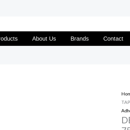
roducts
About Us
Brands
Contact
Ho
TAP
Adhe
D