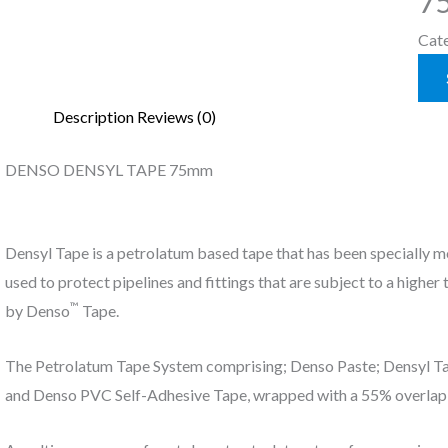
7
Cate
Description
Reviews (0)
DENSO DENSYL TAPE 75mm
Densyl Tape is a petrolatum based tape that has been specially mod
used to protect pipelines and fittings that are subject to a high
™
by Denso
Tape.
The Petrolatum Tape System comprising; Denso Paste; Densyl Ta
and Denso PVC Self-Adhesive Tape, wrapped with a 55% overlap