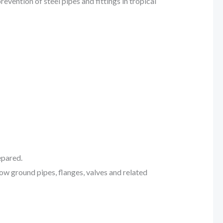
evention of steel pipes and fittings in tropical
epared.
w ground pipes, flanges, valves and related