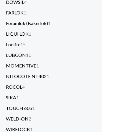
DOWSIL
4
FARLOK
1
Forumlok (Bakerlok)
1
LIQUI LOK
1
Loctite
15
LUBCON
10
MOMENTIVE
1
NITOCOTE NT402
1
ROCOL
4
SIKA
1
TOUCH 605
1
WELD-ON
2
WIRELOCK
1