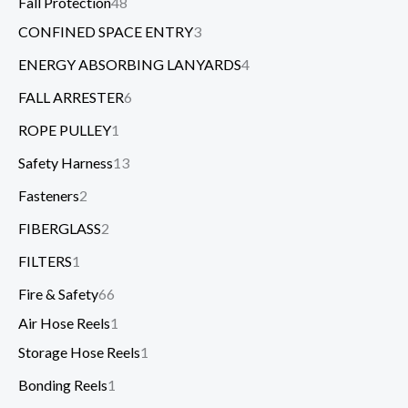
Fall Protection
48
CONFINED SPACE ENTRY
3
ENERGY ABSORBING LANYARDS
4
FALL ARRESTER
6
ROPE PULLEY
1
Safety Harness
13
Fasteners
2
FIBERGLASS
2
FILTERS
1
Fire & Safety
66
Air Hose Reels
1
Storage Hose Reels
1
Bonding Reels
1