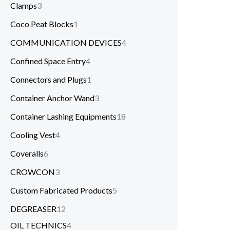
Clamps
3
Coco Peat Blocks
1
COMMUNICATION DEVICES
4
Confined Space Entry
4
Connectors and Plugs
1
Container Anchor Wand
3
Container Lashing Equipments
18
Cooling Vest
4
Coveralls
6
CROWCON
3
Custom Fabricated Products
5
DEGREASER
12
OIL TECHNICS
4