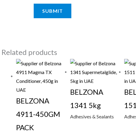
Related products
BELZONA
BE
BELZONA
1341 5kg
15
4911-450GM
Adhesives & Sealants
Adhes
PACK