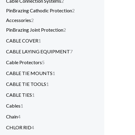
Cable Connection Systems
2
PinBrazing Cathodic Protection
2
Accessories
2
PinBrazing Joint Protection
2
CABLE COVER
1
CABLE LAYING EQUIPMENT
7
Cable Protectors
5
CABLE TIE MOUNTS
1
CABLE TIE TOOLS
1
CABLE TIES
1
Cables
1
Chain
4
CHLOR RID
4