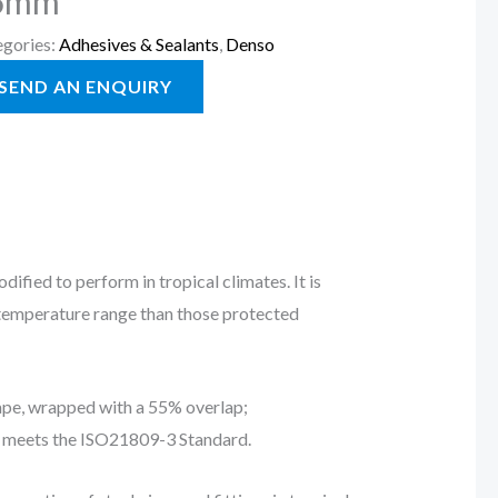
5mm
gories:
Adhesives & Sealants
,
Denso
ified to perform in tropical climates. It is
er temperature range than those protected
pe, wrapped with a 55% overlap;
 meets the ISO21809-3 Standard.