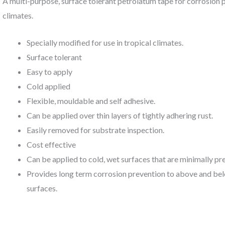
A multi-purpose, surface tolerant petrolatum tape for corrosion pr
climates.
Specially modified for use in tropical climates.
Surface tolerant
Easy to apply
Cold applied
Flexible, mouldable and self adhesive.
Can be applied over thin layers of tightly adhering rust.
Easily removed for substrate inspection.
Cost effective
Can be applied to cold, wet surfaces that are minimally pr
Provides long term corrosion prevention to above and belo
surfaces.