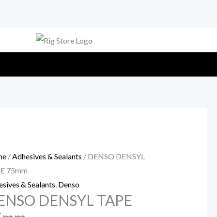
me
/
Adhesives & Sealants
/ DENSO DENSYL
E 75mm
sives & Sealants
,
Denso
ENSO DENSYL TAPE