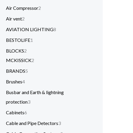
Air Compressor
2
Air vent
2
AVIATION LIGHTING
8
BESTOLIFE
1
BLOCKS
2
MCKISSICK
2
BRANDS
5
Brushes
4
Busbar and Earth & lightning
protection
3
Cabinets
6
Cable and Pipe Detectors
3