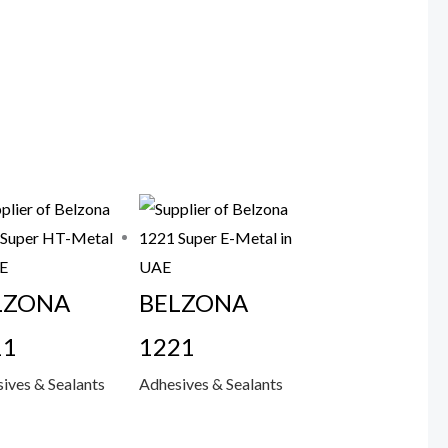
LZONA
BELZONA
11
1221
ives & Sealants
Adhesives & Sealants