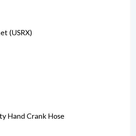
et (USRX)
y Hand Crank Hose