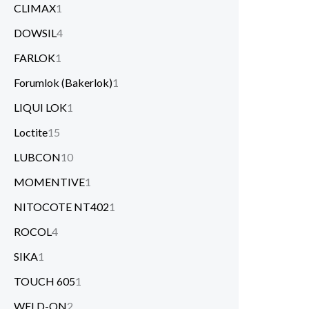
CLIMAX
1
DOWSIL
4
FARLOK
1
Forumlok (Bakerlok)
1
LIQUI LOK
1
Loctite
15
LUBCON
10
MOMENTIVE
1
NITOCOTE NT402
1
ROCOL
4
SIKA
1
TOUCH 605
1
WELD-ON
2