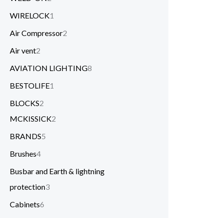
WIRELOCK
1
Air Compressor
2
Air vent
2
AVIATION LIGHTING
8
BESTOLIFE
1
BLOCKS
2
MCKISSICK
2
BRANDS
5
Brushes
4
Busbar and Earth & lightning
protection
3
Cabinets
6