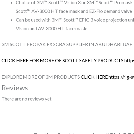
Choice of 3M™ Scott™ Vision 3 or 3M™ Scott™ Promask P
Scott™ AV-3000 HT face mask and EZ-Flo demand valve
Can be used with 3M™ Scott™ EPIC 3 voice projection unit,
Vision and AV-3000 HT face masks
3M SCOTT PROPAK FX SCBA SUPPLIER IN ABU DHABI UAE
CLICK HERE FOR MORE OF SCOTT SAFETY PRODUCTS https://r
EXPLORE MORE OF 3M PRODUCTS
CLICK HERE https://rig-
Reviews
There are no reviews yet.