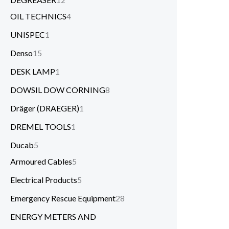
OIL TECHNICS
4
UNISPEC
1
Denso
15
DESK LAMP
1
DOWSIL DOW CORNING
8
Dräger (DRAEGER)
1
DREMEL TOOLS
1
Ducab
5
Armoured Cables
5
Electrical Products
5
Emergency Rescue Equipment
28
ENERGY METERS AND