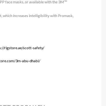
P face masks, or available with the 3M™
 which increases intelligibility with Promask,
igstore.ae/scott-safety/
store.com/3m-abu-dhabi/