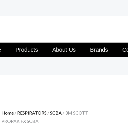
e
Products
About Us
Brands
Co
Home
/
RESPIRATORS
/
SCBA
/ 3M SCOTT
PROPAK FX SCBA