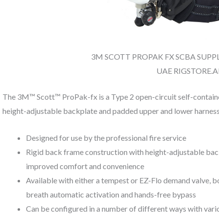
3M SCOTT PROPAK FX SCBA SUPPL
UAE RIGSTORE.A
The 3M™ Scott™ ProPak-fx is a Type 2 open-circuit self-contai
height-adjustable backplate and padded upper and lower harness
Designed for use by the professional fire service
Rigid back frame construction with height-adjustable ba
improved comfort and convenience
Available with either a tempest or EZ-Flo demand valve, bo
breath automatic activation and hands-free bypass
Can be configured in a number of different ways with vario