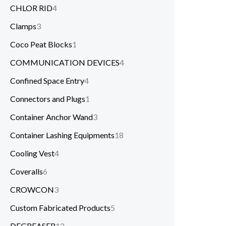
CHLOR RID
4
Clamps
3
Coco Peat Blocks
1
COMMUNICATION DEVICES
4
Confined Space Entry
4
Connectors and Plugs
1
Container Anchor Wand
3
Container Lashing Equipments
18
Cooling Vest
4
Coveralls
6
CROWCON
3
Custom Fabricated Products
5
DEGREASER
12