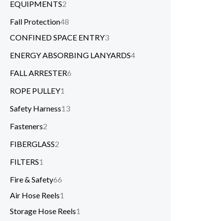
EQUIPMENTS
2
Fall Protection
48
CONFINED SPACE ENTRY
3
ENERGY ABSORBING LANYARDS
4
FALL ARRESTER
6
ROPE PULLEY
1
Safety Harness
13
Fasteners
2
FIBERGLASS
2
FILTERS
1
Fire & Safety
66
Air Hose Reels
1
Storage Hose Reels
1