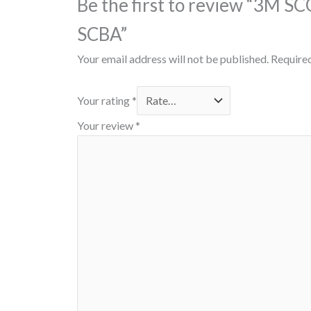
Be the first to review “3M
SCBA”
Your email address will not be published.
Required
Your rating
*
Your review
*