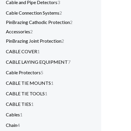
Cable and Pipe Detectors
3
Cable Connection Systems
2
PinBrazing Cathodic Protection
2
Accessories
2
PinBrazing Joint Protection
2
CABLE COVER
1
CABLE LAYING EQUIPMENT
7
Cable Protectors
5
CABLE TIE MOUNTS
1
CABLE TIE TOOLS
1
CABLE TIES
1
Cables
1
Chain
4